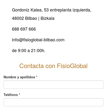
Gordoniz Kalea, 53 entreplanta izquierda,
48002 Bilbao | Bizkaia
94
688 697 666
403
info@fisioglobal-bilbao.com
92
de 9:00 a 21:00h.
51
Contacta con FisioGlobal
Nombre y apellidos
*
Teléfono
*