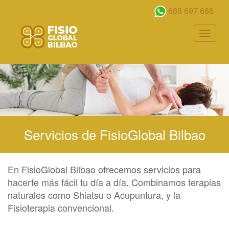
94
688 697 666
403
92
Toggle
Pasar
51
navigat
al
cab_osteopathy.jpg
contenido
principal
Servicios de FisioGlobal Bilbao
En FisioGlobal Bilbao ofrecemos servicios para
hacerte más fácil tu día a día. Combinamos terapias
naturales como Shiatsu o Acupuntura, y la
Fisioterapia convencional.